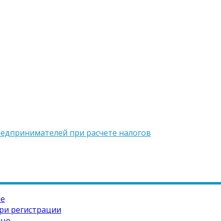
редпринимателей при расчете налогов
те
ри регистрации
ице