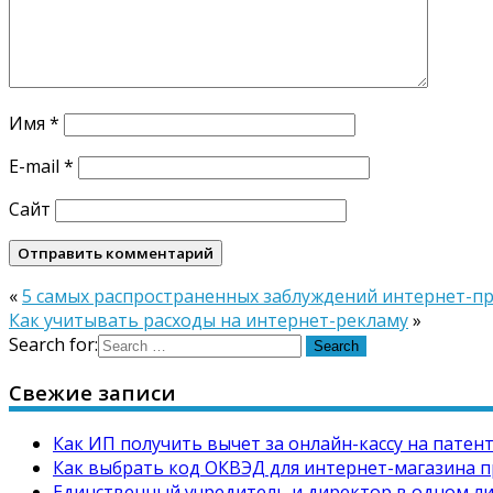
Имя
*
E-mail
*
Сайт
«
5 самых распространенных заблуждений интернет-п
Как учитывать расходы на интернет-рекламу
»
Search for:
Свежие записи
Как ИП получить вычет за онлайн-кассу на патен
Как выбрать код ОКВЭД для интернет-магазина п
Единственный учредитель и директор в одном л