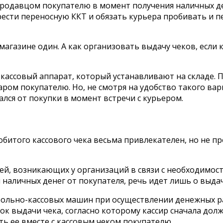
 продавцом покупателю в момент получения наличных ден
рести переносную ККТ и обязать курьера пробивать и 
магазине один. А как организовать выдачу чеков, если 
кассовый аппарат, который устанавливают на складе. 
аром покупателю. Но, не смотря на удобство такого вар
лся от покупки в момент встречи с курьером.
обитого кассового чека весьма привлекателен, но не п
тей, возникающих у организаций в связи с необходимос
 наличных денег от покупателя, речь идет лишь о выдач
льно-кассовых машин при осуществлении денежных ра
рядок выдачи чека, согласно которому кассир сначала до
ать ее вместе с кассовым чеком покупателю.