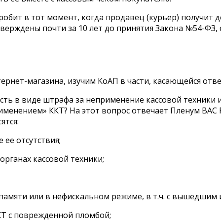
робит в тот момент, когда продавец (курьер) получит 
тверждены почти за 10 лет до принятия Закона №54-ФЗ,
тернет-магазина, изучим КоАП в части, касающейся отв
ность в виде штрафа за неприменение кассовой техники
именением» ККТ? На этот вопрос отвечает Пленум ВАС Р
ятся:
 ее отсутствия;
рганах кассовой техники;
памяти или в нефискальном режиме, в т.ч. с вышедшим 
КТ с поврежденной пломбой;