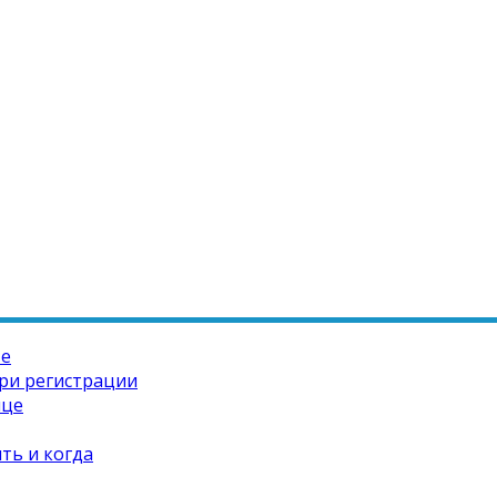
те
ри регистрации
ице
ть и когда