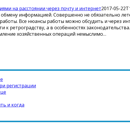
ями на расстоянии через почту и интернет
2017-05-22T1
обмену информацией. Совершенно не обязательно летет
работы. Все нюансы работы можно обсудить и через и
ти к ретроградству, а в особенностях законодательства
ормление хозяйственных операций немыслимо…
те
ри регистрации
ице
ть и когда