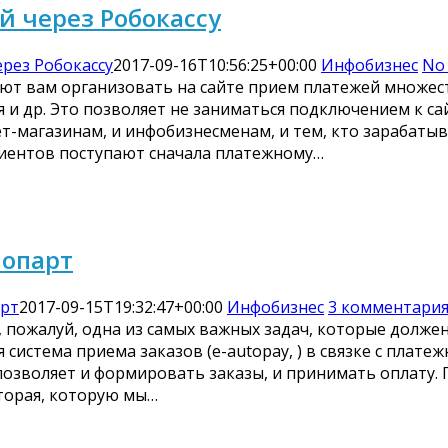
й через Робокассу
ерез Робокассу
2017-09-16T10:56:25+00:00
Инфобизнес
No
ают вам организовать на сайте прием платежей множес
 и др. Это позволяет не заниматься подключением к са
-магазинам, и инфобизнесменам, и тем, кто зарабатыва
клиентов поступают сначала платежному…
лопарт
арт
2017-09-15T19:32:47+00:00
Инфобизнес
3 комментари
 пожалуй, одна из самых важных задач, которые долже
система приема заказов (e-autopay, ) в связке с плате
позволяет и формировать заказы, и принимать оплату. 
вторая, которую мы…