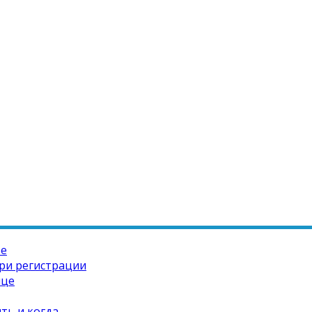
те
ри регистрации
ице
ть и когда